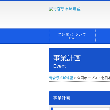
当連盟について
About
事業計画
Event
青森県卓球連盟
>
全国ホープス・北日
事業計画