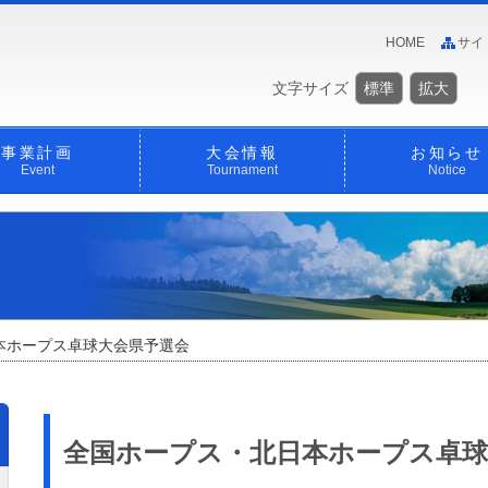
HOME
サイ
文字サイズ
標準
拡大
事業計画
大会情報
お知らせ
Event
Tournament
Notice
本ホープス卓球大会県予選会
全国ホープス・北日本ホープス卓球