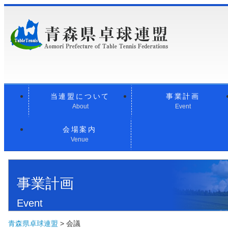
当連盟について
事業計画
About
Event
会場案内
Venue
事業計画
Event
青森県卓球連盟
>
会議