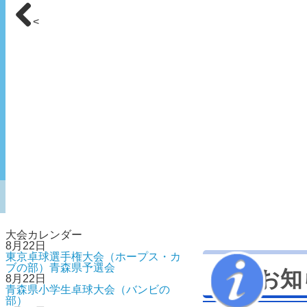
<
大会カレンダー
8月22日
東京卓球選手権大会（ホープス・カ
ブの部）青森県予選会
お知
8月22日
青森県小学生卓球大会（バンビの
部）