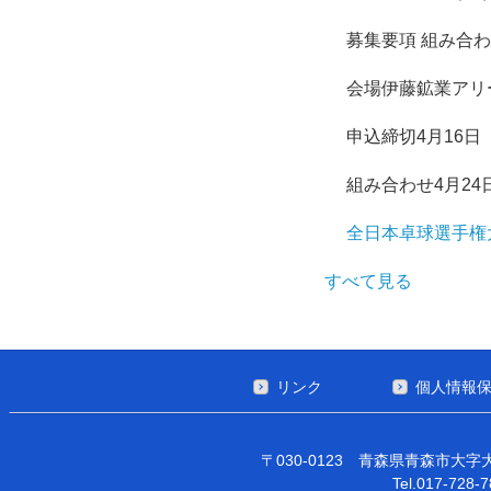
募集要項
組み合わ
会場
伊藤鉱業アリ
申込締切
4月16日
組み合わせ
4月24
全日本卓球選手権
すべて見る
リンク
個人情報
〒030-0123 青森県青森市大字
Tel.017-728-