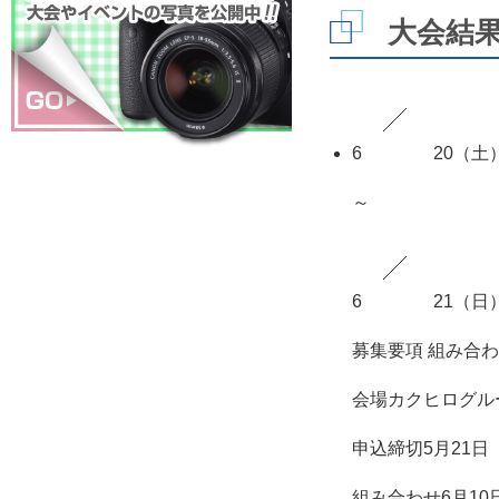
大会結
6
20
（土
～
6
21
（日
募集要項
組み合わ
会場
カクヒログル
申込締切
5月21日
組み合わせ
6月10