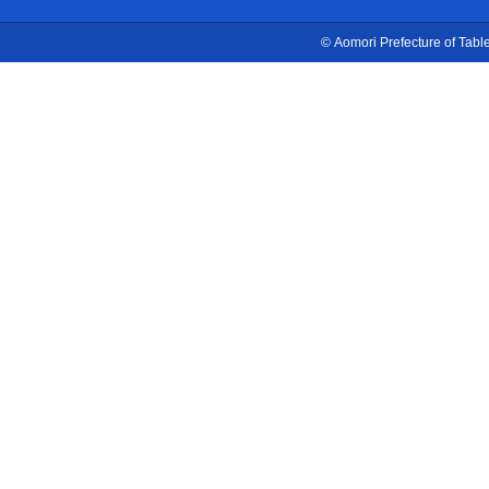
© Aomori Prefecture of Table